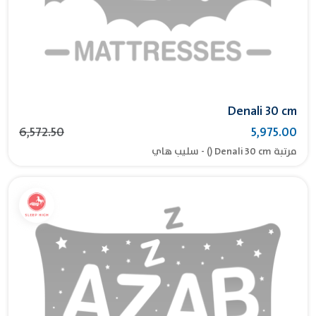
Denali 30 cm
6,572.50
5,975.00
مرتبة Denali 30 cm () - سليب هاي