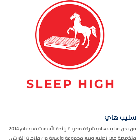
سليب هاي
من نحن ﺳﻠﯾب ھﺎي ﺷرﻛﺔ ﻣﺻرﯾﺔ راﺋدة ﺗﺄﺳﺳت ﻓﻲ ﻋﺎم 2014
ﻣﺗﺧﺻﺻﺔ ﻓﻲ ﺗﺻﻧﯾﻊ وﺑﯾﻊ ﻣﺟﻣوﻋﺔ واﺳﻌﺔ ﻣن ﻣﻧﺗﺟﺎت اﻟﻔرش .