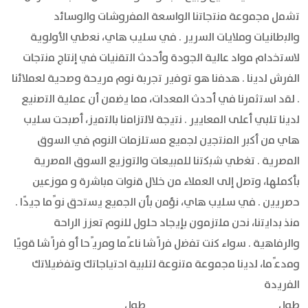
ﺗﺷﻣل ﻣﺟﻣوﻋﺔ ﻣﻧﺗﺟﺎﺗﻧﺎ اﻟواﺳﻌﺔ اﻟﻣﻔروﺷﺎت واﻟوﺳﺎﺋد
واﻟﺑطﺎﻧﯾﺎت وﻣﻼﯾﺎت اﻟﺳرﯾر . ﻓﻲ ﺳﻠﯾب ھﺎي، ﻧﻌطﻲ اﻷوﻟوﯾﺔ
ﻻﺳﺗﺧدام ﻣواد ﻋﺎﻟﯾﺔ اﻟﺟودة وأﺣدث اﻟﺗﻘﻧﯾﺎت ﻓﻲ إﻧﺗﺎج ﻣﻧﺗﺟﺎت
اﻟﻔرش ﻟدﯾﻧﺎ . ھدﻓﻧﺎ ھو ﺗوﻓﯾر ﺗﺟرﺑﺔ ﻧوم ﻣرﯾﺣﺔ وﺻﺣﯾﺔ ﻟﻌﻣﻼﺋﻧﺎ
. ﻟﻘد اﺳﺗﺛﻣرﻧﺎ ﻓﻲ أﺣدث اﻟﻣﻌدات، ﻣﻣﺎ ﯾﺿﻣن أن ﻋﻣﻠﯾﺔ اﻟﺗﺻﻧﯾﻊ
ﻟدﯾﻧﺎ ﺗﻠﺑﻲ أﻋﻠﻰ اﻟﻣﻌﺎﯾﯾر . ﻧﺗﯾﺟﺔ ﻻﻟﺗزاﻣﻧﺎ ﺑﺎﻟﺗﻣﯾز، أﺻﺑﺣت ﺳﻠﯾب
ھﺎي ﻣن أﻛﺑر اﻟﻣﻧﺗﺟﯾن ﻟﺟﻣﯾﻊ ﻣﺳﺗﻠزﻣﺎت اﻟﻧوم ﻓﻲ اﻟﺳوق
اﻟﻣﺻرﯾﺔ . ﺗﻐطﻲ ﺷﺑﻛﺗﻧﺎ ﻟﻠﻣﺑﯾﻌﺎت واﻟﺗوزﯾﻊ اﻟﺳوق اﻟﻣﺻرﯾﺔ
ﺑﺄﻛﻣﻠﮭﺎ، وﺗﺻل إﻟﻰ اﻟﻌﻣﻼء ﻣن ﺧﻼل ﻗﻧوات ﻣﺑﺎﺷرة و ﻣﻮزﻋﯿﻦ
ﺣﺻرﯾﯾن . ﻓﻲ ﺳﻠﯾب ھﺎي، ﻧؤﻣن ﺑﺄن اﻟﺟﻣﯾﻊ ﯾﺳﺗﺣق ﻧو ًﻣﺎ ﺟﯾدًا .
ﻣﻧذ ﺑداﯾﺗﻧﺎ، ﻧﺣن ﻣﻠﺗزﻣون ﺑﺈﯾﺟﺎد ﺣﻠول ﻟﻠﻧوم ﺗﻌزز اﻟراﺣﺔ
واﻟرﻓﺎھﯾﺔ . ﺳواء ﻛﻧت ﺗﻔﺿل ﻓرا ًﺷﺎ ﻧﺎﻋ ًﻣﺎ وﻣرﯾ ًﺣﺎ أو ﻓرا ًﺷﺎ ﻗوﯾًﺎ
وﻣدﻋ ًﻣﺎ، ﻟدﯾﻧﺎ ﻣﺟﻣوﻋﺔ ﻣﺗﻧوﻋﺔ ﻟﺗﻠﺑﯾﺔ اﺣﺗﯾﺎﺟﺎﺗك وﺗﻔﺿﯾﻼﺗك
اﻟﻔرﯾدة
طول
طول