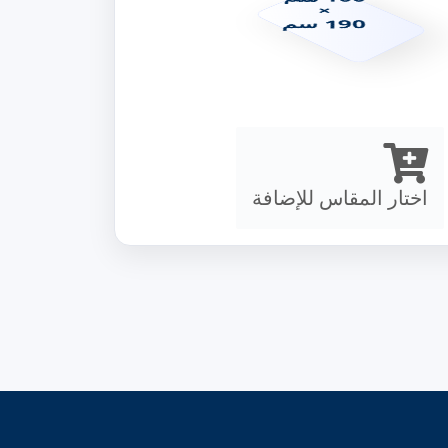
×
190 سم
2 سم
cm ~
ة : ناعم
 : سوست
 : متصله
: عادى
اختار المقاس للإضافة