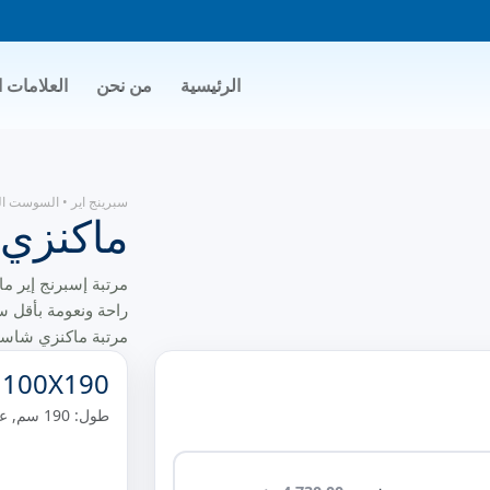
الرئيسية
من نحن
العلامات ا
سبرينج اير
•
السوست ال
ماكنزي
مرتبة إسبرنج إير ماكنز
راحة ونعومة بأقل س
100X190
العزل وعدم الإحسا
طول: 190 سم, عرض: 100 سم, ارتفاع: 0 سم
و وجة المرتبة من ا
ومبطن ب3سم من الاسفنج عالى الكثافة
ارتفاع المرتبة:25