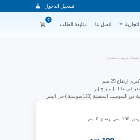
تسجيل الدخول
0
لتجارية
اتصل بنا
متابعة الطلب
متصلة سوست متصلة
ى ارتفاع 25 سم
عر فى عائلة إسبرنج إير
مرتبة ماكنزي شاسية من السوست المتصلة (130سوستة ) فى المتر
المربع معالج حرارياً ضد الهبوط والصدأ مع 3 طبقات من اللباد لزيادة
س بالسوست نهائياً
لقماش المستورد عالى الجودة معالج ضد البكتيريا
 سم
100 سم